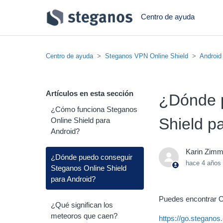
Centro de ayuda
Centro de ayuda
Steganos VPN Online Shield
Android
Artículos en esta sección
¿Dónde p
¿Cómo funciona Steganos
Shield p
Online Shield para
Android?
Karin Zim
¿Dónde puedo conseguir
hace 4 años
Steganos Online Shield
para Android?
Puedes encontrar On
¿Qué significan los
meteoros que caen?
https://go.stegano