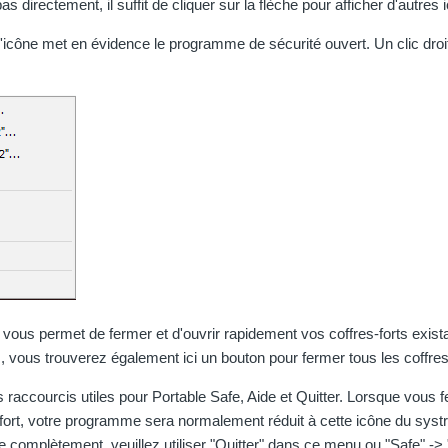
pas directement, il suffit de cliquer sur la flèche pour afficher d'autres
l'icône met en évidence le programme de sécurité ouvert. Un clic dro
vous permet de fermer et d'ouvrir rapidement vos coffres-forts exista
s, vous trouverez également ici un bouton pour fermer tous les coff
s raccourcis utiles pour Portable Safe, Aide et Quitter. Lorsque vous 
e-fort, votre programme sera normalement réduit à cette icône du syst
 complètement, veuillez utiliser "Quitter" dans ce menu ou "Safe" -> 