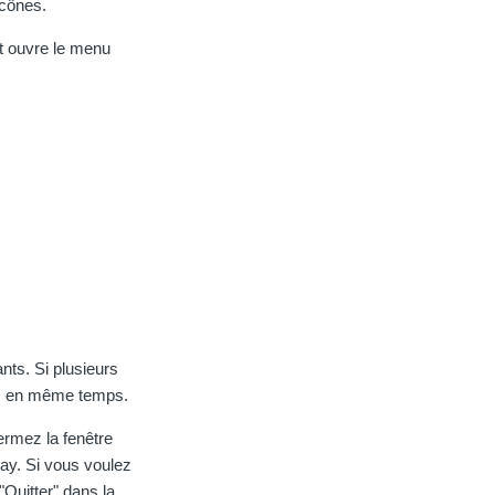
 icônes.
it ouvre le menu
nts. Si plusieurs
res en même temps.
fermez la fenêtre
ray. Si vous voulez
"Quitter" dans la