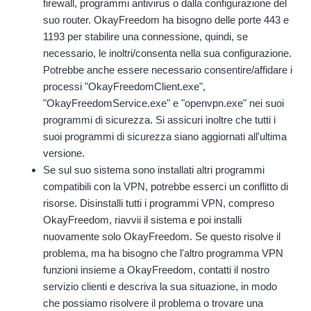
firewall, programmi antivirus o dalla configurazione del
suo router. OkayFreedom ha bisogno delle porte 443 e
1193 per stabilire una connessione, quindi, se
necessario, le inoltri/consenta nella sua configurazione.
Potrebbe anche essere necessario consentire/affidare i
processi "OkayFreedomClient.exe",
"OkayFreedomService.exe" e "openvpn.exe" nei suoi
programmi di sicurezza. Si assicuri inoltre che tutti i
suoi programmi di sicurezza siano aggiornati all'ultima
versione.
Se sul suo sistema sono installati altri programmi
compatibili con la VPN, potrebbe esserci un conflitto di
risorse. Disinstalli tutti i programmi VPN, compreso
OkayFreedom, riavvii il sistema e poi installi
nuovamente solo OkayFreedom. Se questo risolve il
problema, ma ha bisogno che l'altro programma VPN
funzioni insieme a OkayFreedom, contatti il nostro
servizio clienti e descriva la sua situazione, in modo
che possiamo risolvere il problema o trovare una