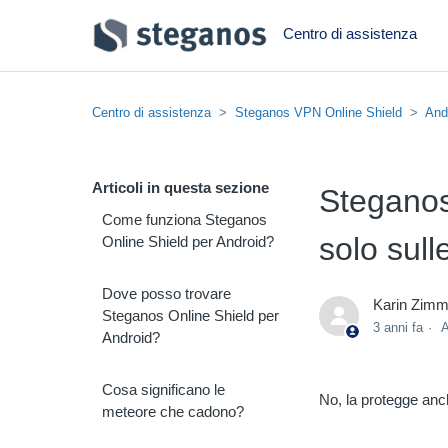
Centro di assistenza
Centro di assistenza
Steganos VPN Online Shield
And
Articoli in questa sezione
Steganos
Come funziona Steganos
solo sull
Online Shield per Android?
Dove posso trovare
Karin Zim
Steganos Online Shield per
3 anni fa
A
Android?
Cosa significano le
No, la protegge an
meteore che cadono?