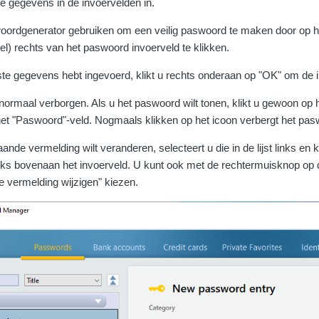
e gegevens in de invoervelden in.
oordgenerator gebruiken om een veilig paswoord te maken door op h
rkel) rechts van het paswoord invoerveld te klikken.
te gegevens hebt ingevoerd, klikt u rechts onderaan op "OK" om de i
ormaal verborgen. Als u het paswoord wilt tonen, klikt u gewoon op h
het "Paswoord"-veld. Nogmaals klikken op het icoon verbergt het pa
aande vermelding wilt veranderen, selecteert u die in de lijst links en 
inks bovenaan het invoerveld. U kunt ook met de rechtermuisknop op 
ze vermelding wijzigen" kiezen.