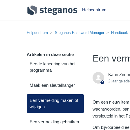
Helpcentrum
Helpcentrum
Steganos Password Manager
Handboek
Artikelen in deze sectie
Een verm
Eerste lancering van het
programma
Karin Zim
2 jaar geled
Maak een sleutelhanger
Een vermelding maken of
Om een nieuw item t
wijzigen
wachtwoorden, bankr
versleuteld in het
Een vermelding gebruiken
Om bijvoorbeeld ee