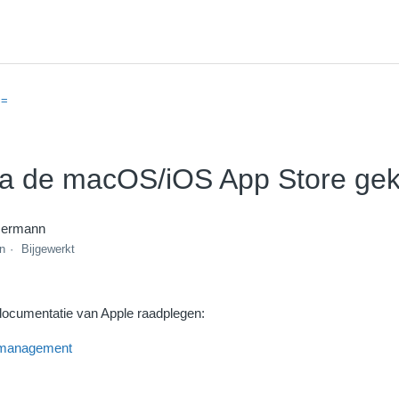
==
ia de macOS/iOS App Store ge
mermann
en
Bijgewerkt
documentatie van Apple raadplegen:
n management