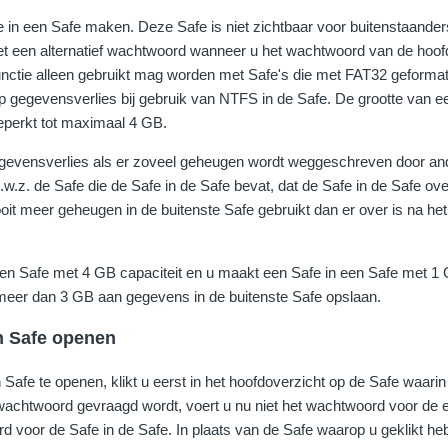
e in een Safe maken. Deze Safe is niet zichtbaar voor buitenstaander
 een alternatief wachtwoord wanneer u het wachtwoord van de hoofd
nctie alleen gebruikt mag worden met Safe's die met FAT32 geformatt
op gegevensverlies bij gebruik van NTFS in de Safe. De grootte van e
eperkt tot maximaal 4 GB.
egevensverlies als er zoveel geheugen wordt weggeschreven door an
d.w.z. de Safe die de Safe in de Safe bevat, dat de Safe in de Safe o
oit meer geheugen in de buitenste Safe gebruikt dan er over is na h
en Safe met 4 GB capaciteit en u maakt een Safe in een Safe met 1 GB
 meer dan 3 GB aan gegevens in de buitenste Safe opslaan.
n Safe openen
afe te openen, klikt u eerst in het hoofdoverzicht op de Safe waarin h
chtwoord gevraagd wordt, voert u nu niet het wachtwoord voor de eig
 voor de Safe in de Safe. In plaats van de Safe waarop u geklikt heb