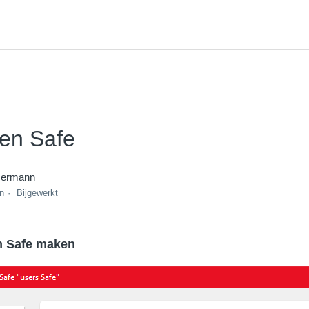
een Safe
mermann
en
Bijgewerkt
n Safe maken