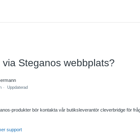
 via Steganos webbplats?
mermann
n
Uppdaterad
nos-produkter bör kontakta vår butiksleverantör cleverbridge för fr
mer support