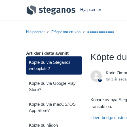
Hjälpcenter
Hjälpcenter
Frågor om ett köp
============
Artiklar i detta avsnitt
Köpte du
Köpte du via Steganos
webbplats?
Karin Zim
för 3 år seda
Köpte du via Google Play
Store?
Köpare av nya Stega
Köpte du via macOS/iOS
transaktion:
App Store?
cleverbridge custo
Köpte du någon