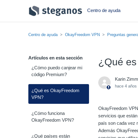
Centro de ayuda
Centro de ayuda
OkayFreedom VPN
Preguntas gener
Artículos en esta sección
¿Qué es
¿Cómo puedo canjear mi
código Premium?
Karin Zim
hace 4 años
¿Qué es OkayFreedom
VPN?
OkayFreedom VPN le 
¿Cómo funciona
servicios que están
OkayFreedom VPN?
país son cada vez m
Además OkayFreedom
¿Qué países están
servicios que utiliza