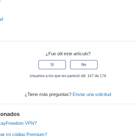
o
ad
¿Fue útil este artículo?
Sí
No
Usuarios a los que les pareció útil: 147 de 176
¿Tiene más preguntas?
Enviar una solicitud
cionados
OkayFreedom VPN?
ar mi código Premium?