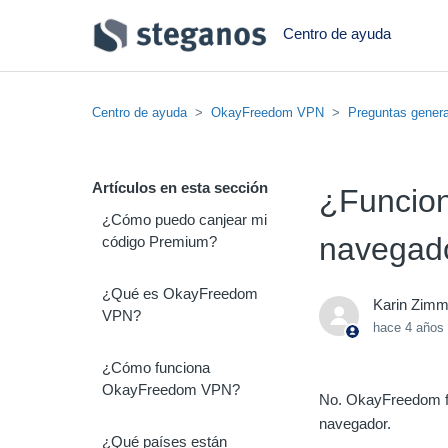
Centro de ayuda
Centro de ayuda
OkayFreedom VPN
Preguntas gener
Artículos en esta sección
¿Funcio
¿Cómo puedo canjear mi
navegad
código Premium?
¿Qué es OkayFreedom
Karin Zim
VPN?
hace 4 años
¿Cómo funciona
OkayFreedom VPN?
No. OkayFreedom fu
navegador.
¿Qué países están