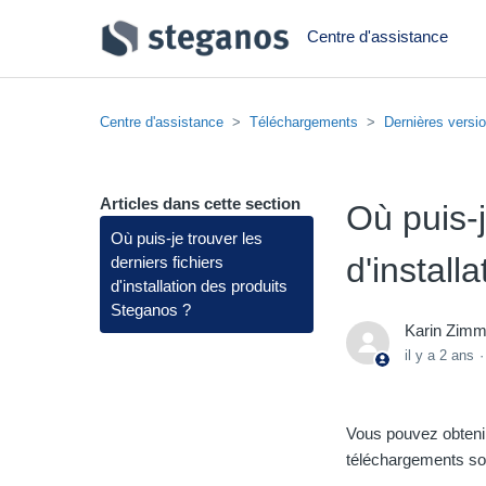
Centre d'assistance
Centre d'assistance
Téléchargements
Dernières versio
Articles dans cette section
Où puis-j
Où puis-je trouver les
d'install
derniers fichiers
d'installation des produits
Steganos ?
Karin Zim
il y a 2 ans
Vous pouvez obtenir 
téléchargements sont