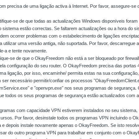
 precisa de uma ligação activa à Internet. Por favor, assegure-se d
rtifique-se de que todas as actualizações Windows disponíveis foram 
o sistema estão correctas. Se faltarem actualizações ou a hora do si
odem ocorrer problemas com o estabelecimento de ligações encripta
a utilizar uma versão antiga, não suportada. Por favor, descarregue a
ale-a e tente novamente.
tifique-se de que o OkayFreedom não está a ser bloqueado por firewa
pela configuração do seu router. O OkayFreedom precisa das portas 
ma ligação, por isso, encaminhe/ permita estas na sua configuração,
ser necessário permitir/confiar os processos "OkayFreedomClient.
Service.exe" e "openvpn.exe" nos seus programas de segurança. C
e todos os seus programas de segurança estão actualizados com a
ogramas com capacidade VPN estiverem instalados no seu sistema,
ecursos. Por favor, desinstale todos os programas VPN incluindo o O
a e depois instale novamente apenas o OkayFreedom. Se isto resolv
sar do outro programa VPN para trabalhar em conjunto com o Okay