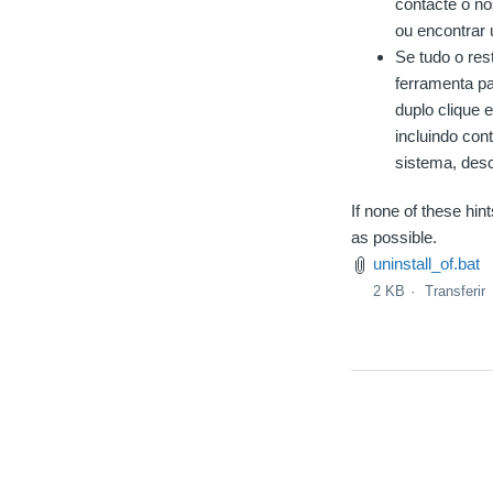
contacte o no
ou encontrar
Se tudo o res
ferramenta 
duplo clique 
incluindo con
sistema, des
If none of these hi
as possible.
uninstall_of.bat
2 KB
Transferir