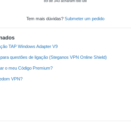
89 de 340 acharam isto útil
Tem mais dúvidas?
Submeter um pedido
onados
lação TAP Windows Adapter V9
o para questões de ligação (Steganos VPN Online Shield)
ar o meu Código Premium?
eedom VPN?