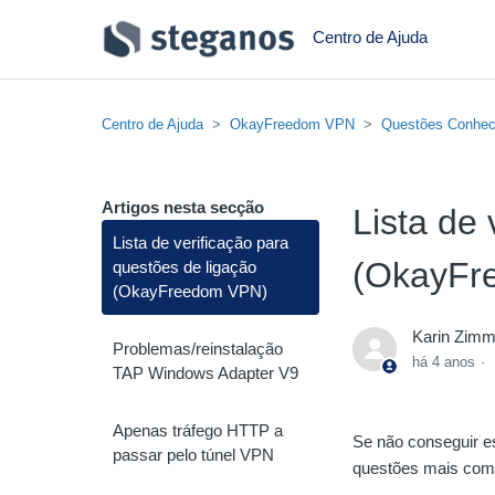
Centro de Ajuda
Centro de Ajuda
OkayFreedom VPN
Questões Conhec
Artigos nesta secção
Lista de
Lista de verificação para
(OkayFr
questões de ligação
(OkayFreedom VPN)
Karin Zim
Problemas/reinstalação
há 4 anos
TAP Windows Adapter V9
Apenas tráfego HTTP a
Se não conseguir es
passar pelo túnel VPN
questões mais com