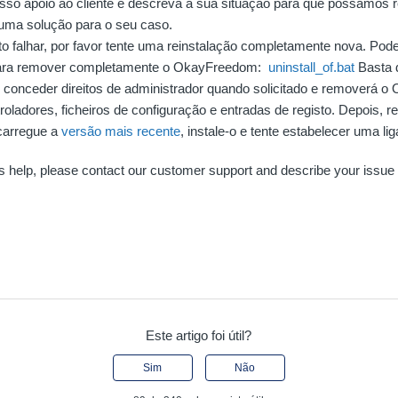
sso apoio ao cliente e descreva a sua situação para que possamos 
 uma solução para o seu caso.
to falhar, por favor tente uma reinstalação completamente nova. Pode 
para remover completamente o OkayFreedom:
uninstall_of.bat
Basta d
e conceder direitos de administrador quando solicitado e removerá 
troladores, ficheiros de configuração e entradas de registo. Depois, re
carregue a
versão mais recente
, instale-o e tente estabelecer uma l
nts help, please contact our customer support and describe your issue
Este artigo foi útil?
Sim
Não