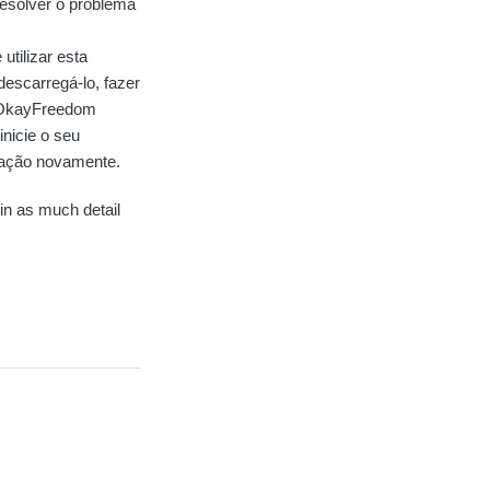
resolver o problema
utilizar esta
escarregá-lo, fazer
o OkayFreedom
inicie o seu
igação novamente.
 in as much detail