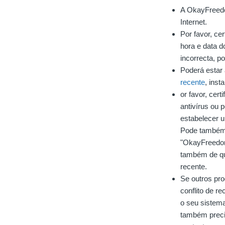
A OkayFreedom
Internet.
Por favor, ce
hora e data d
incorrecta, p
Poderá estar 
recente
, inst
or favor, cer
antivírus ou 
estabelecer u
Pode também 
"OkayFreedom
também de qu
recente.
Se outros pr
conflito de r
o seu sistem
também preci