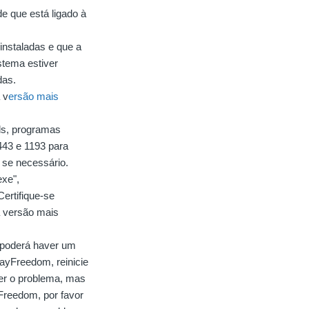
e que está ligado à
instaladas e que a
stema estiver
das.
 v
ersão mais
lls, programas
443 e 1193 para
 se necessário.
exe",
ertifique-se
 versão mais
 poderá haver um
kayFreedom, reinicie
er o problema, mas
Freedom, por favor