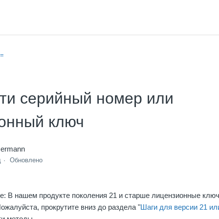
=
сти серийный номер или
онный ключ
mermann
д
Обновлено
е: В нашем продукте поколения 21 и старше лицензионные клю
ожалуйста, прокрутите вниз до раздела "
Шаги для версии 21 ил
ти методы.