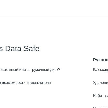
s Data Safe
Руков
системный или загрузочный диск?
Как соз
 возможности измельчителя
Удалени
Работа 