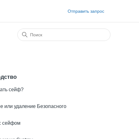
Отправить запрос
одство
дать сейф?
е или удаление Безопасного
с сейфом