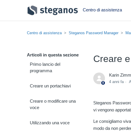
Centro di assistenza
Centro di assistenza
Steganos Password Manager
Ma
Articoli in questa sezione
Creare e
Primo lancio del
programma
Karin Zim
4 anni fa
A
Creare un portachiavi
Creare o modificare una
Steganos Password 
voce
vi vengono apportat
Le consigliamo viva
Utilizzando una voce
modo da non perdere