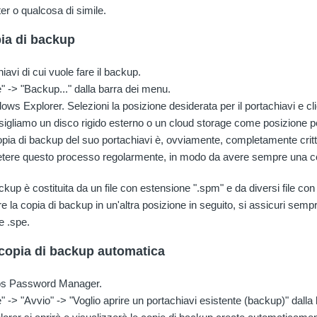
er o qualcosa di simile.
ia di backup
hiavi di cui vuole fare il backup.
e" -> "Backup..." dalla barra dei menu.
ows Explorer. Selezioni la posizione desiderata per il portachiavi e cl
nsigliamo un disco rigido esterno o un cloud storage come posizione pe
pia di backup del suo portachiavi è, ovviamente, completamente critt
etere questo processo regolarmente, in modo da avere sempre una co
ckup è costituita da un file con estensione ".spm" e da diversi file con
 la copia di backup in un'altra posizione in seguito, si assicuri semp
e .spe.
a copia di backup automatica
os Password Manager.
e" -> "Avvio" -> "Voglio aprire un portachiavi esistente (backup)" dall