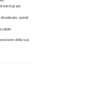
te.
 di backup più
 desiderato, quindi
zzabile.
osizione della sua