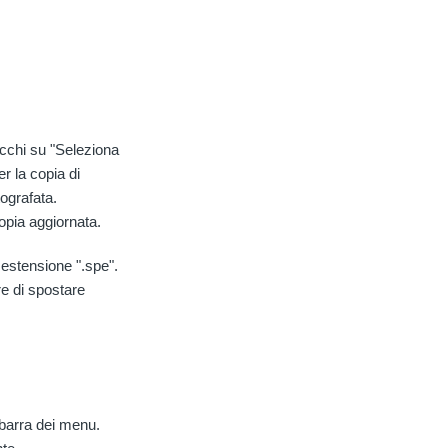
icchi su "Seleziona
r la copia di
ografata.
pia aggiornata.
 estensione ".spe".
re di spostare
a barra dei menu.