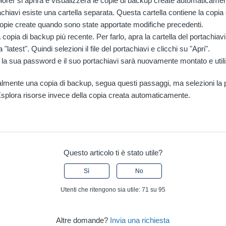
rer si aprirà e visualizzerà le copie di backup create automaticamen
achiavi esiste una cartella separata. Questa cartella contiene la copia
copie create quando sono state apportate modifiche precedenti.
 copia di backup più recente. Per farlo, apra la cartella del portachiavi
a "latest". Quindi selezioni il file del portachiavi e clicchi su "Apri".
 la sua password e il suo portachiavi sarà nuovamente montato e utili
mente una copia di backup, segua questi passaggi, ma selezioni la p
Esplora risorse invece della copia creata automaticamente.
Questo articolo ti è stato utile?
Sì
No
Utenti che ritengono sia utile: 71 su 95
Altre domande?
Invia una richiesta