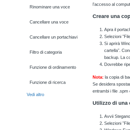
l'accesso al comput
Rinominare una voce
Creare una cop
Cancellare una voce
Apra il portac
Selezioni "Fil
Cancellare un portachiavi
Si aprirà Wind
cartella". Co
Filtro di categoria
backup. La co
Dovrebbe rip
Funzione di ordinamento
Nota:
la copia di ba
Funzione di ricerca
Se desidera spostare
entrambi i file .spm 
Vedi altro
Utilizzo di un
Avvii Stegan
Selezioni "Fil