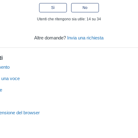
Sì
No
Utenti che ritengono sia utile: 14 su 34
Altre domande?
Invia una richiesta
ti
mento
e una voce
ce
'estensione del browser